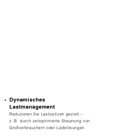
Für große Projekte gebaut
Mit seiner hohen Rechenleistung,
erweiterten Schnittstellenvielfalt und
robusten Industriekomponenten ist der
Business 4 ideal für größere Lasten,
komplexe Infrastrukturen und langfristige
Einsätze konzipiert.
​​Zentrale Funktionen und
Vorteile​
Dynamisches
Lastmanagement
Reduzieren Sie Lastspitzen gezielt –
z. B. durch zeitoptimierte Steuerung von
Großverbrauchern oder Ladelösungen.