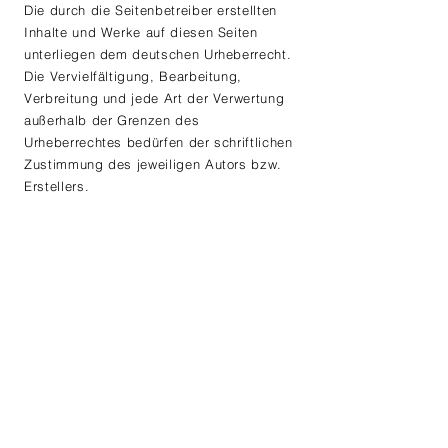
​​Die durch die Seitenbetreiber erstellten
Inhalte und Werke auf diesen Seiten
unterliegen dem deutschen Urheberrecht.
Die Vervielfältigung, Bearbeitung,
Verbreitung und jede Art der Verwertung
außerhalb der Grenzen des
Urheberrechtes bedürfen der schriftlichen
Zustimmung des jeweiligen Autors bzw.
Erstellers.
Soweit die Inhalte auf dieser Seite nicht
vom Betreiber erstellt wurden, werden die
Urheberrechte Dritter beachtet.
Insbesondere werden Inhalte Dritter als
solche gekennzeichnet. Sollten Sie
trotzdem auf eine
Urheberrechtsverletzung aufmerksam
werden, bitten wir um einen
entsprechenden Hinweis. Bei
Bekanntwerden von Rechtsverletzungen